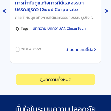
การกำกับดูแลกิจการที่ดีและจรรยา
‹
›
บรรณธุรกิจ (Good Corporate
Governance & Business Ethics)
การกำกับดูแลกิจการที่ดีและจรรยาบรรณธุรกิจ (Good Corporate Governance & Business Ethics) บริษัท เอ เอ็น ซี โบรกเกอร์เรจ จำกัด ที่ บริษัท เอ เอ็น ซี โบรกเกอร์เรจ จำกัด เรามีความมุ่งมั่นอย่างแรงกล้าในการขับเคลื่อนองค์กรให้เติบโตอย่างยั่งยืน โดยยึดถือ “การกำกับดูแลกิจการที่ดี” เป็นหัวใจสำคัญในการดำเนินงาน เพื่อสร้างความเชื่อมั่นต่อผู้มีส่วนได้เสียทุกฝ่าย และเสริมสร้างวัฒนธรรมองค์กรที่ตั้งอยู่บนพื้นฐานของความโปร่งใส มีคุณธรรม และจริยธรรมทางธุรกิจ เราเชื่อมั่นว่าการบริหารจัดการที่ดีไม่ได้เป็นเพียงข้อบังคับทางกฎหมาย แต่เป็นรากฐานสำคัญที่จะนำพาองค์กรไปสู่เป้าหมาย พร้อมรักษาภาพลักษณ์การเป็น “ที่ปรึกษาด้านประกันภัยที่ไว้วางใจได้” อย่างแท้จริง วิสัยทัศน์และค่านิยมองค์กร เรามุ่งมั่นสู่การเป็น ผู้นำด้านเทคโนโลยีและแพลตฟอร์มสำหรับนายหน้าประกันภัย โดยมีค่านิยมหลักคือ “รวดเร็ว ใส่ใจไฮเทค” เพื่อส่งมอบบริการที่เหนือความคาดหมายและสร้างความพึงพอใจสูงสุดให้กับลูกค้าและพันธมิตรหลักการปฏิบัติที่สำคัญ นโยบายการกำกับดูแลกิจการของเราครอบคลุมแนวทางปฏิบัติที่เป็นสากล อาทิ:• ความรับผิดชอบ (Accountability): คณะกรรมการและผู้บริหารพร้อมรับผิดต่อผลการตัดสินใจและการดำเนินงาน• ความเป็นธรรม (Equitable Treatment): ปฏิบัติหน้าที่โดยปราศจากอคติ และคำนึงถึงผลประโยชน์ของผู้มีส่วนได้เสียทุกกลุ่มอย่างเท่าเทียม• มาตรฐานจริยธรรมสูง (High Ethical Standards): ยึดถือความซื่อสัตย์สุจริตและการปฏิบัติตามกฎหมาย คปภ. อย่างเคร่งครัด• การต่อต้านคอร์รัปชัน: ยึดหลัก “Zero Tolerance” ต่อการทุจริตทุกรูปแบบ และมีนโยบายการรับ-ให้ของขวัญที่ชัดเจน ท่านสามารถศึกษาข้อมูลและแนวทางปฏิบัติโดยละเอียด เพื่อร่วมเป็นส่วนหนึ่งในการรักษามาตรฐานทางธุรกิจที่โปร่งใสไปกับเรา (คู่มือการกำกับดูแลกิจการที่ดีและจรรยาบรรณธุรกิจ ฉบับปี 2569) หากท่านพบเห็นการปฏิบัติที่ขัดต่อหลักการกำกับดูแลกิจการหรือจรรยาบรรณธุรกิจ ท่านสามารถแจ้งเรื่องร้องเรียนได้ที่: • หน่วยงาน: ฝ่ายกฎหมาย / คณะกรรมการตรวจสอบ • อีเมล: support@ancinsurtech.com • เบอร์ติดต่อ 02-881-1888 ต่อ 2258 • สถานที่ติดต่อ: 126/5 ถนนสิรินธร แขวงบางพลัด เขตบางพลัด กรุงเทพมหานคร 10700 แหล่งอ้างอิง: สำนักงานคณะกรรมการกำกับและส่งเสริมการประกอบธุรกิจประกันภัย เว็บไซต์: https://www.oic.or.th
Tag:
บทความ
บทความANCInsurTech
อ่านบทความนี้ต่อ
26 ก.พ. 2569
ดูบทความทั้งหมด
มั่นใจในระบบความปลอดภัย