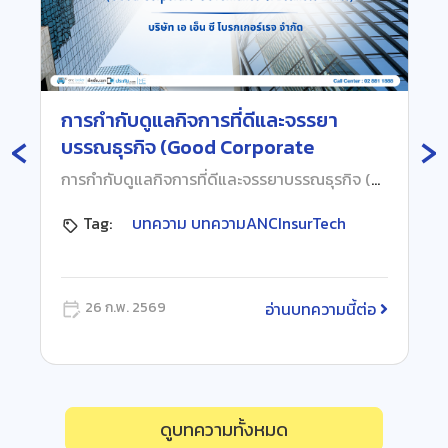
การกำกับดูแลกิจการที่ดีและจรรยา
‹
›
บรรณธุรกิจ (Good Corporate
Governance & Business Ethics)
การกำกับดูแลกิจการที่ดีและจรรยาบรรณธุรกิจ (Good Corporate Governance & Business Ethics) บริษัท เอ เอ็น ซี โบรกเกอร์เรจ จำกัด ที่ บริษัท เอ เอ็น ซี โบรกเกอร์เรจ จำกัด เรามีความมุ่งมั่นอย่างแรงกล้าในการขับเคลื่อนองค์กรให้เติบโตอย่างยั่งยืน โดยยึดถือ “การกำกับดูแลกิจการที่ดี” เป็นหัวใจสำคัญในการดำเนินงาน เพื่อสร้างความเชื่อมั่นต่อผู้มีส่วนได้เสียทุกฝ่าย และเสริมสร้างวัฒนธรรมองค์กรที่ตั้งอยู่บนพื้นฐานของความโปร่งใส มีคุณธรรม และจริยธรรมทางธุรกิจ เราเชื่อมั่นว่าการบริหารจัดการที่ดีไม่ได้เป็นเพียงข้อบังคับทางกฎหมาย แต่เป็นรากฐานสำคัญที่จะนำพาองค์กรไปสู่เป้าหมาย พร้อมรักษาภาพลักษณ์การเป็น “ที่ปรึกษาด้านประกันภัยที่ไว้วางใจได้” อย่างแท้จริง วิสัยทัศน์และค่านิยมองค์กร เรามุ่งมั่นสู่การเป็น ผู้นำด้านเทคโนโลยีและแพลตฟอร์มสำหรับนายหน้าประกันภัย โดยมีค่านิยมหลักคือ “รวดเร็ว ใส่ใจไฮเทค” เพื่อส่งมอบบริการที่เหนือความคาดหมายและสร้างความพึงพอใจสูงสุดให้กับลูกค้าและพันธมิตรหลักการปฏิบัติที่สำคัญ นโยบายการกำกับดูแลกิจการของเราครอบคลุมแนวทางปฏิบัติที่เป็นสากล อาทิ:• ความรับผิดชอบ (Accountability): คณะกรรมการและผู้บริหารพร้อมรับผิดต่อผลการตัดสินใจและการดำเนินงาน• ความเป็นธรรม (Equitable Treatment): ปฏิบัติหน้าที่โดยปราศจากอคติ และคำนึงถึงผลประโยชน์ของผู้มีส่วนได้เสียทุกกลุ่มอย่างเท่าเทียม• มาตรฐานจริยธรรมสูง (High Ethical Standards): ยึดถือความซื่อสัตย์สุจริตและการปฏิบัติตามกฎหมาย คปภ. อย่างเคร่งครัด• การต่อต้านคอร์รัปชัน: ยึดหลัก “Zero Tolerance” ต่อการทุจริตทุกรูปแบบ และมีนโยบายการรับ-ให้ของขวัญที่ชัดเจน ท่านสามารถศึกษาข้อมูลและแนวทางปฏิบัติโดยละเอียด เพื่อร่วมเป็นส่วนหนึ่งในการรักษามาตรฐานทางธุรกิจที่โปร่งใสไปกับเรา (คู่มือการกำกับดูแลกิจการที่ดีและจรรยาบรรณธุรกิจ ฉบับปี 2569) หากท่านพบเห็นการปฏิบัติที่ขัดต่อหลักการกำกับดูแลกิจการหรือจรรยาบรรณธุรกิจ ท่านสามารถแจ้งเรื่องร้องเรียนได้ที่: • หน่วยงาน: ฝ่ายกฎหมาย / คณะกรรมการตรวจสอบ • อีเมล: support@ancinsurtech.com • เบอร์ติดต่อ 02-881-1888 ต่อ 2258 • สถานที่ติดต่อ: 126/5 ถนนสิรินธร แขวงบางพลัด เขตบางพลัด กรุงเทพมหานคร 10700 แหล่งอ้างอิง: สำนักงานคณะกรรมการกำกับและส่งเสริมการประกอบธุรกิจประกันภัย เว็บไซต์: https://www.oic.or.th
Tag:
บทความ
บทความANCInsurTech
อ่านบทความนี้ต่อ
26 ก.พ. 2569
ดูบทความทั้งหมด