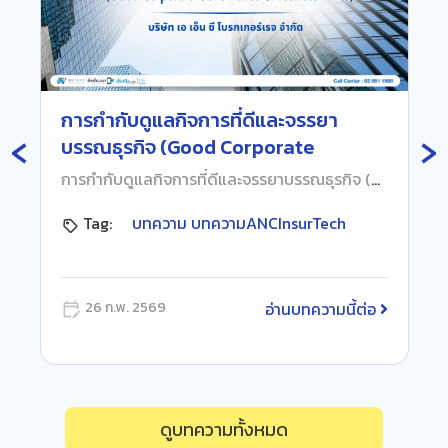
การกำกับดูแลกิจการที่ดีและจรรยา
‹
›
บรรณธุรกิจ (Good Corporate
Governance & Business Ethics)
การกำกับดูแลกิจการที่ดีและจรรยาบรรณธุรกิจ (Good Corporate Governance & Business Ethics) บริษัท เอ เอ็น ซี โบรกเกอร์เรจ จำกัด ที่ บริษัท เอ เอ็น ซี โบรกเกอร์เรจ จำกัด เรามีความมุ่งมั่นอย่างแรงกล้าในการขับเคลื่อนองค์กรให้เติบโตอย่างยั่งยืน โดยยึดถือ “การกำกับดูแลกิจการที่ดี” เป็นหัวใจสำคัญในการดำเนินงาน เพื่อสร้างความเชื่อมั่นต่อผู้มีส่วนได้เสียทุกฝ่าย และเสริมสร้างวัฒนธรรมองค์กรที่ตั้งอยู่บนพื้นฐานของความโปร่งใส มีคุณธรรม และจริยธรรมทางธุรกิจ เราเชื่อมั่นว่าการบริหารจัดการที่ดีไม่ได้เป็นเพียงข้อบังคับทางกฎหมาย แต่เป็นรากฐานสำคัญที่จะนำพาองค์กรไปสู่เป้าหมาย พร้อมรักษาภาพลักษณ์การเป็น “ที่ปรึกษาด้านประกันภัยที่ไว้วางใจได้” อย่างแท้จริง วิสัยทัศน์และค่านิยมองค์กร เรามุ่งมั่นสู่การเป็น ผู้นำด้านเทคโนโลยีและแพลตฟอร์มสำหรับนายหน้าประกันภัย โดยมีค่านิยมหลักคือ “รวดเร็ว ใส่ใจไฮเทค” เพื่อส่งมอบบริการที่เหนือความคาดหมายและสร้างความพึงพอใจสูงสุดให้กับลูกค้าและพันธมิตรหลักการปฏิบัติที่สำคัญ นโยบายการกำกับดูแลกิจการของเราครอบคลุมแนวทางปฏิบัติที่เป็นสากล อาทิ:• ความรับผิดชอบ (Accountability): คณะกรรมการและผู้บริหารพร้อมรับผิดต่อผลการตัดสินใจและการดำเนินงาน• ความเป็นธรรม (Equitable Treatment): ปฏิบัติหน้าที่โดยปราศจากอคติ และคำนึงถึงผลประโยชน์ของผู้มีส่วนได้เสียทุกกลุ่มอย่างเท่าเทียม• มาตรฐานจริยธรรมสูง (High Ethical Standards): ยึดถือความซื่อสัตย์สุจริตและการปฏิบัติตามกฎหมาย คปภ. อย่างเคร่งครัด• การต่อต้านคอร์รัปชัน: ยึดหลัก “Zero Tolerance” ต่อการทุจริตทุกรูปแบบ และมีนโยบายการรับ-ให้ของขวัญที่ชัดเจน ท่านสามารถศึกษาข้อมูลและแนวทางปฏิบัติโดยละเอียด เพื่อร่วมเป็นส่วนหนึ่งในการรักษามาตรฐานทางธุรกิจที่โปร่งใสไปกับเรา (คู่มือการกำกับดูแลกิจการที่ดีและจรรยาบรรณธุรกิจ ฉบับปี 2569) หากท่านพบเห็นการปฏิบัติที่ขัดต่อหลักการกำกับดูแลกิจการหรือจรรยาบรรณธุรกิจ ท่านสามารถแจ้งเรื่องร้องเรียนได้ที่: • หน่วยงาน: ฝ่ายกฎหมาย / คณะกรรมการตรวจสอบ • อีเมล: support@ancinsurtech.com • เบอร์ติดต่อ 02-881-1888 ต่อ 2258 • สถานที่ติดต่อ: 126/5 ถนนสิรินธร แขวงบางพลัด เขตบางพลัด กรุงเทพมหานคร 10700 แหล่งอ้างอิง: สำนักงานคณะกรรมการกำกับและส่งเสริมการประกอบธุรกิจประกันภัย เว็บไซต์: https://www.oic.or.th
Tag:
บทความ
บทความANCInsurTech
อ่านบทความนี้ต่อ
26 ก.พ. 2569
ดูบทความทั้งหมด